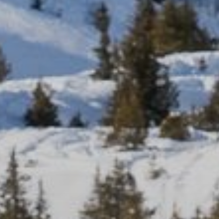
в
nt
-
73550
Méribel