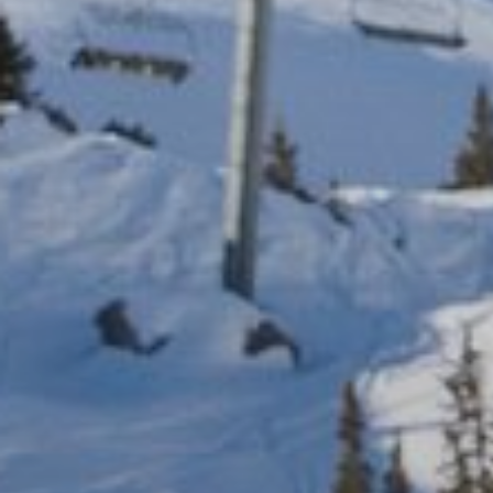
Место встречи
Набор инструкторо
Связаться с нами
27 Place Maurice Fro
Tel :
04 79 08 60 31
Мерибель летом