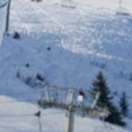
Стадион
Клуб ESF
esf Academy
Наши тарифы
Корпоративные ме
Узнать свой уровен
Наши инструкторы